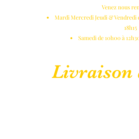
Venez nous re
NETON DE GUI
Mardi Mercredi Jeudi & Vendredi 
18h15
Samedi de 10h00 à 12h30
Livraison 
 Normandie
Réservations
Blog
Galerie Photos
CGV