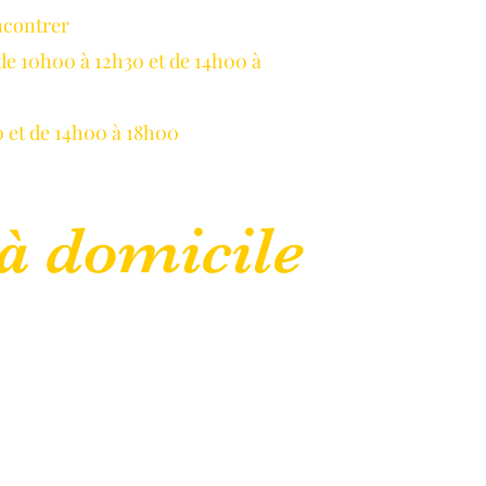
ncontrer
LLAUME
de 10h00 à 12h30 et de 14h00 à
 et de 14h00 à 18h00
à domicile
lepanetondeguillaume@lessor.asso.fr
CGU
Mentions légales
Plus