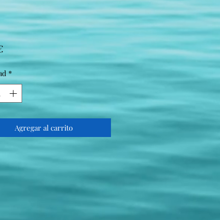
Precio
€
ad
*
Agregar al carrito