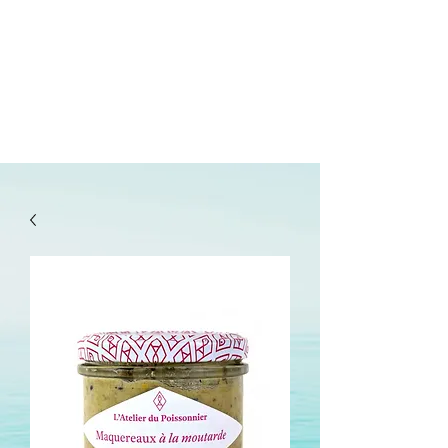
lepanetondeguillaume@lessor.asso.fr
02.31.20.32.27