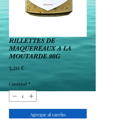
RILLETTES DE
MAQUEREAUX A LA
MOUTARDE 90G
Precio
5,20 €
Cantidad
*
Agregar al carrito
Découvrez nos rillettes de