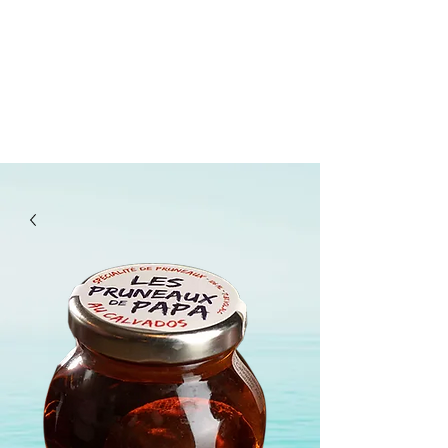
lepanetondeguillaume@lessor.asso.fr
02.31.20.32.27