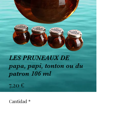
LES PRUNEAUX DE
papa, papi, tonton ou du
patron 106 ml
Precio
7,20 €
Cantidad
*
Agregar al carrito