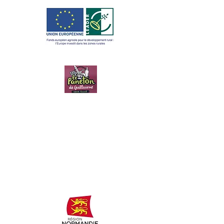
LE PANETON
DE
GUILLAUME