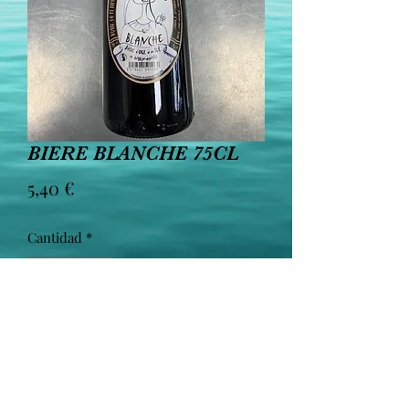
BIERE BLANCHE 75CL
Precio
5,40 €
Cantidad
*
Agregar al carrito
Northmæn bière blanche 5% vol.