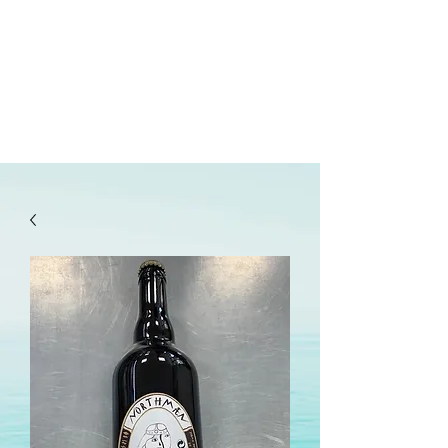
lepanetondeguillaume@lessor.asso.fr
02.31.20.32.27